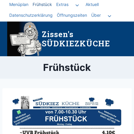
Zum
Menüplan
Frühstück
Extras
Aktuell
Untermenü
Inhalt
umschalten
Datenschutzerklärung
Öffnungszeiten
Über
Untermen
springen
umschalte
Zissen's
SÜDKIEZKÜCHE
Frühstück