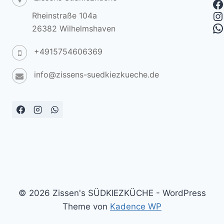
F
I
Rheinstraße 104a
W
26382 Wilhelmshaven
+4915754606369
info@zissens-suedkiezkueche.de
© 2026 Zissen's SÜDKIEZKÜCHE - WordPress
Theme von
Kadence WP